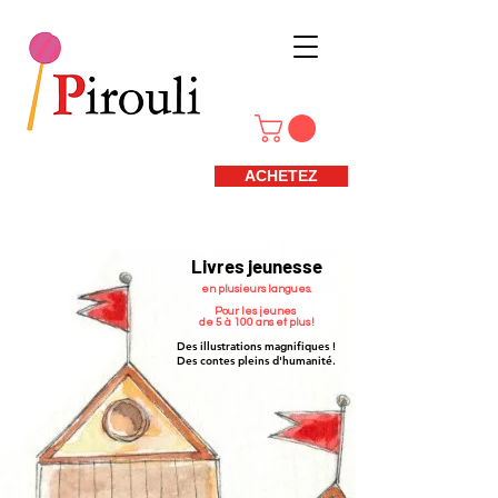
ACHETEZ
Livres jeunesse
en plusieurs langues.
Pour les jeunes
de 5 à 100 ans et plus !
Des illus
trations magnifiques !
Des contes pleins d'humanité.